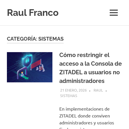
Saltar
al
Raul Franco
MENÚ
contenido
WordPress,
redes
y
CATEGORÍA:
SISTEMAS
demás
historias.
Cómo restringir el
acceso a la Consola de
ZITADEL a usuarios no
administradores
21 ENERO, 2026
RAUL
SISTEMAS
En implementaciones de
ZITADEL donde conviven
administradores y usuarios