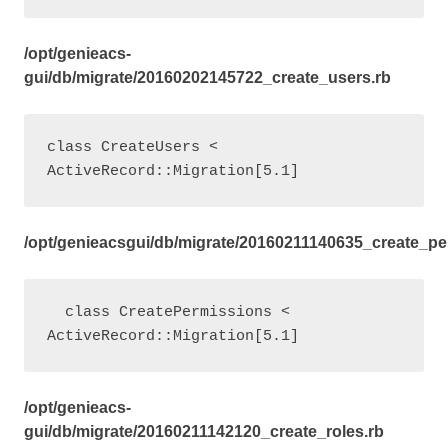
/opt/genieacs-
gui/db/migrate/20160202145722_create_users.rb
class CreateUsers < 
ActiveRecord::Migration[5.1]
/opt/genieacsgui/db/migrate/20160211140635_create_pe
  class CreatePermissions < 
ActiveRecord::Migration[5.1]
/opt/genieacs-
gui/db/migrate/20160211142120_create_roles.rb