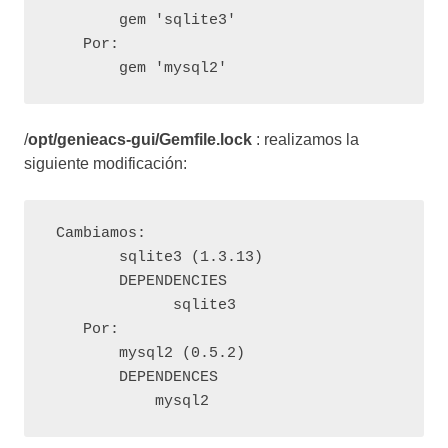
        gem 'sqlite3'

    Por: 

        gem 'mysql2'
/
opt/genieacs-gui/Gemfile.lock
: realizamos la
siguiente modificación:
 Cambiamos:

        sqlite3 (1.3.13)

        DEPENDENCIES

              sqlite3

    Por:

        mysql2 (0.5.2)

        DEPENDENCES

            mysql2