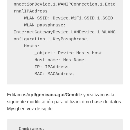
nnectionDevice.1.WANIPConnection.1.Exte
rnalIPAddress

    WLAN SSID: Device.WiFi.SSID.1.SSID

    WLAN passphrase: 
InternetGatewayDevice.LANDevice.1.WLANC
onfiguration.1.KeyPassphrase

    Hosts:

        _object: Device.Hosts.Host

        Host name: HostName

        IP: IPAddress

Editamos
/opt/genieacs-gui/Gemfil
e y realizamos la
siguiente modificación para utilizar como base de datos
Mysql en vez de sqlite:
  Cambiamos:
