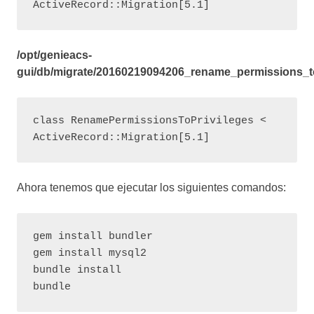
ActiveRecord::Migration[5.1]
/opt/genieacs-
gui/db/migrate/20160219094206_rename_permissions_to
class RenamePermissionsToPrivileges < 
ActiveRecord::Migration[5.1]
Ahora tenemos que ejecutar los siguientes comandos:
gem install bundler

gem install mysql2

bundle install

bundle 