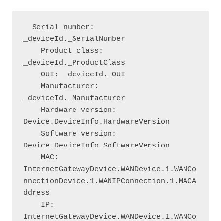
  Serial number: 
_deviceId._SerialNumber

    Product class: 
_deviceId._ProductClass

    OUI: _deviceId._OUI

    Manufacturer: 
_deviceId._Manufacturer

    Hardware version: 
Device.DeviceInfo.HardwareVersion

    Software version: 
Device.DeviceInfo.SoftwareVersion

    MAC: 
InternetGatewayDevice.WANDevice.1.WANCo
nnectionDevice.1.WANIPConnection.1.MACA
ddress

    IP: 
InternetGatewayDevice.WANDevice.1.WANCo