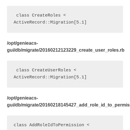
 class CreateRoles < 
ActiveRecord::Migration[5.1]
/opt/genieacs-
gui/db/migrate/20160212123229_create_user_roles.rb
 class CreateUserRoles < 
ActiveRecord::Migration[5.1]
/opt/genieacs-
gui/db/migrate/20160218145427_add_role_id_to_permis
class AddRoleIdToPermission < 