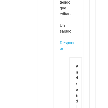
tenido
que
editarlo.
Un
saludo
Respond
er
A
n
d
r
e
s
d
i