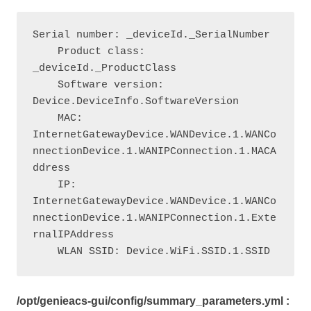
Serial number: _deviceId._SerialNumber

    Product class: 
_deviceId._ProductClass

    Software version: 
Device.DeviceInfo.SoftwareVersion

    MAC: 
InternetGatewayDevice.WANDevice.1.WANCo
nnectionDevice.1.WANIPConnection.1.MACA
ddress

    IP: 
InternetGatewayDevice.WANDevice.1.WANCo
nnectionDevice.1.WANIPConnection.1.Exte
rnalIPAddress

    WLAN SSID: Device.WiFi.SSID.1.SSID
/opt/genieacs-gui/config/summary_parameters.yml :